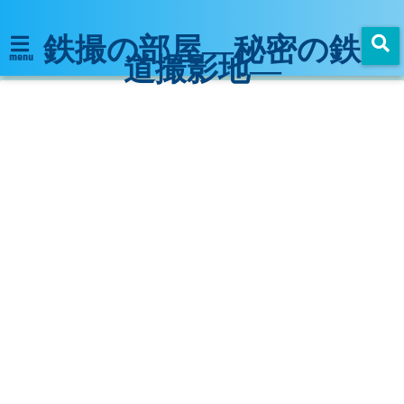
鉄撮の部屋―秘密の鉄
道撮影地―
menu