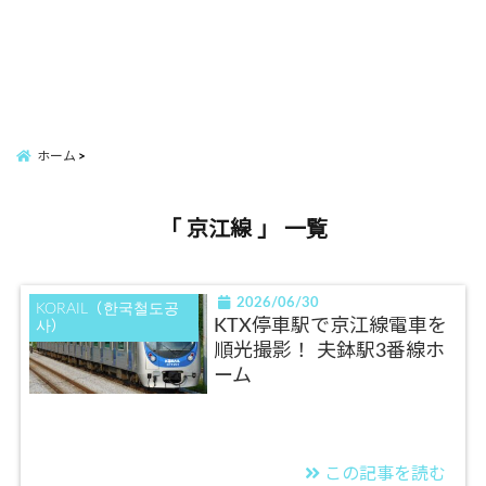
ホーム
「 京江線 」 一覧
2026/06/30
KORAIL（한국철도공
KTX停車駅で京江線電車を
사）
順光撮影！ 夫鉢駅3番線ホ
ーム
この記事を読む