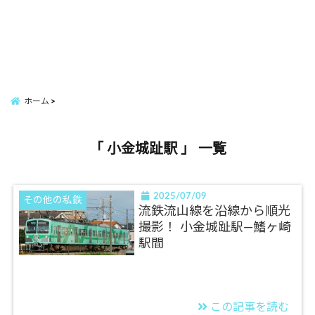
ホーム
「 小金城趾駅 」 一覧
2025/07/09
その他の私鉄
流鉄流山線を沿線から順光
撮影！ 小金城趾駅―鰭ヶ崎
駅間
この記事を読む