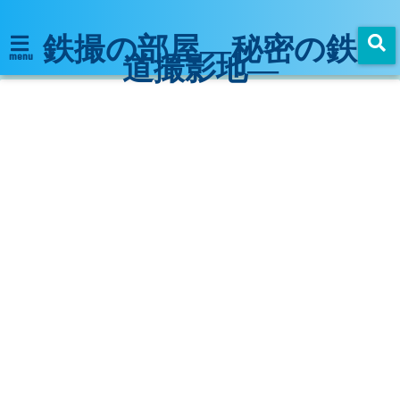
鉄撮の部屋―秘密の鉄
道撮影地―
menu