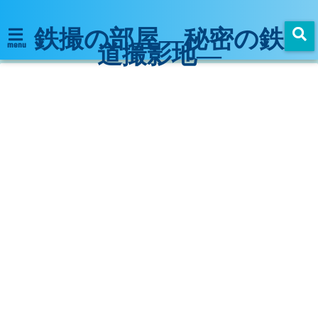
鉄撮の部屋―秘密の鉄
道撮影地―
menu