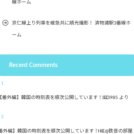
線ホーム
京仁線上り列車を緩急共に順光撮影！ 済物浦駅3番線ホ
ーム
Recent Comments
【番外編】韓国の時刻表を順次公開しています！
333985
に
より
番外編】韓国の時刻表を順次公開しています！
HK@鉄音の部屋
に