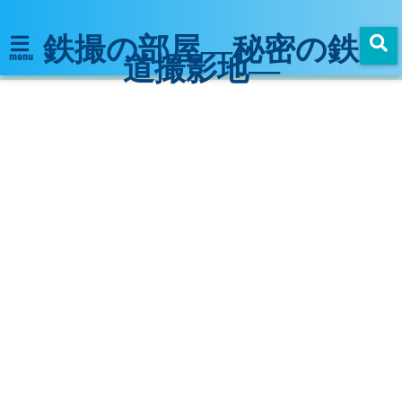
鉄撮の部屋―秘密の鉄
道撮影地―
menu