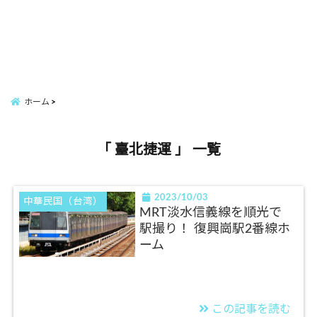
ホーム
「 臺北捷運 」 一覧
2023/10/03
中華民国（台湾）
MRT淡水信義線を順光で
駅撮り！ 復興崗駅2番線ホ
ーム
この記事を読む