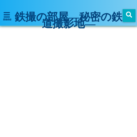
鉄撮の部屋―秘密の鉄
道撮影地―
menu