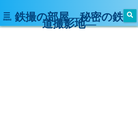
鉄撮の部屋―秘密の鉄
道撮影地―
menu