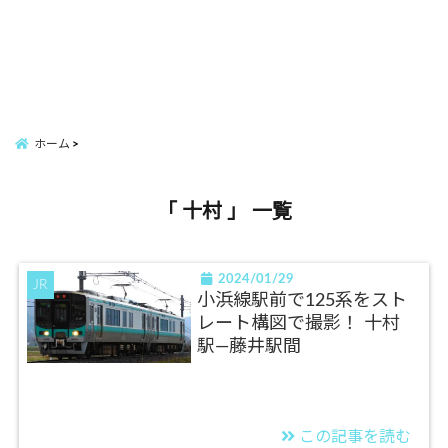
ホーム
「 十村 」 一覧
2024/01/29
JR
小浜線駅前で125系をスト
レート構図で撮影！ 十村
駅―藤井駅間
この記事を読む