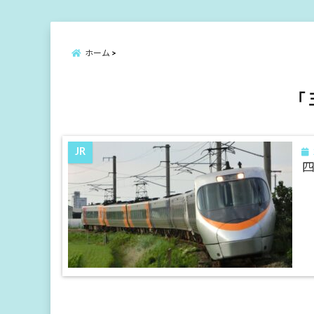
ホーム
「 
JR
四