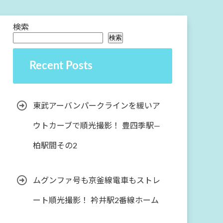
検索
検索
Recent Posts
東武アーバンパークラインを緩いア
ウトカーブで順光撮影！ 豊四季駅―
柏駅間その2
ムグンファ号も京釜線電車もストレ
ート順光撮影！ 衿井駅2番線ホーム