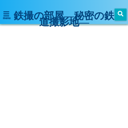
鉄撮の部屋―秘密の鉄
道撮影地―
menu