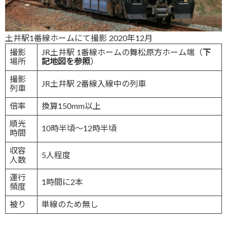
土井駅1番線ホームにて撮影 2020年12月
撮影
JR土井駅 1番線ホームの舞松原方ホーム端（
下
場所
記地図を参照
）
撮影
JR土井駅 2番線入線中の列車
列車
倍率
換算150mm以上
順光
10時半頃～12時半頃
時間
収容
5人程度
人数
運行
1時間に2本
頻度
被り
単線のため無し