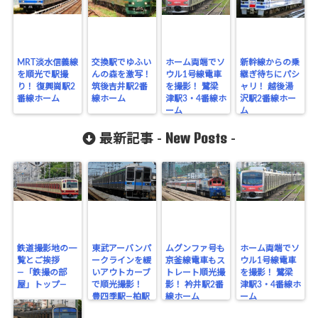
MRT淡水信義線
交換駅でゆふい
ホーム両端でソ
新幹線からの乗
を順光で駅撮
んの森を激写！
ウル1号線電車
継ぎ待ちにパシ
り！ 復興崗駅2
筑後吉井駅2番
を撮影！ 鷺梁
ャリ！ 越後湯
番線ホーム
線ホーム
津駅3・4番線ホ
沢駅2番線ホー
ーム
ム
New Posts
最新記事 -
-
鉄道撮影地の一
東武アーバンパ
ムグンファ号も
ホーム両端でソ
覧とご挨拶
ークラインを緩
京釜線電車もス
ウル1号線電車
―「鉄撮の部
いアウトカーブ
トレート順光撮
を撮影！ 鷺梁
屋」トップ―
で順光撮影！
影！ 衿井駅2番
津駅3・4番線ホ
豊四季駅―柏駅
線ホーム
ーム
間その2