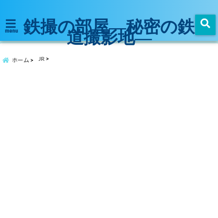
鉄撮の部屋―秘密の鉄
道撮影地―
menu
JR
ホーム