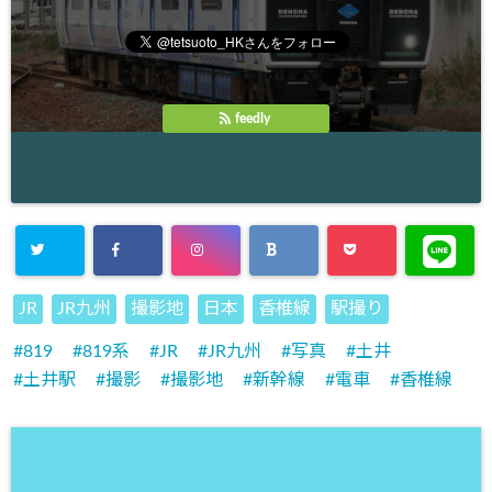
feedly
JR
JR九州
撮影地
日本
香椎線
駅撮り
819
819系
JR
JR九州
写真
土井
土井駅
撮影
撮影地
新幹線
電車
香椎線