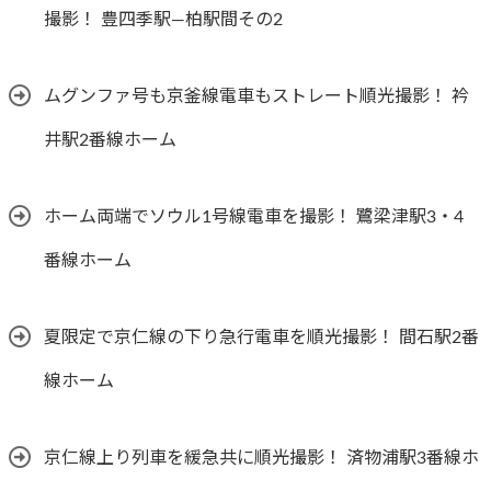
撮影！ 豊四季駅―柏駅間その2
ムグンファ号も京釜線電車もストレート順光撮影！ 衿
井駅2番線ホーム
ホーム両端でソウル1号線電車を撮影！ 鷺梁津駅3・4
番線ホーム
夏限定で京仁線の下り急行電車を順光撮影！ 間石駅2番
線ホーム
京仁線上り列車を緩急共に順光撮影！ 済物浦駅3番線ホ