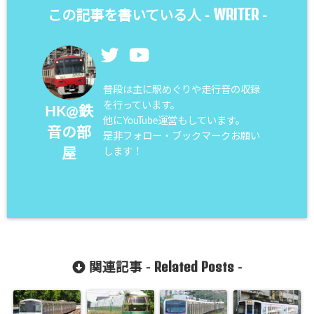
WRITER
この記事を書いている人 -
-
普段は主に駅めぐりや走行音の収録
を行っています。
HK@鉄
他にYouTube運営もしています。
音の部
是非フォロー・ブックマークお願い
屋
します！
Related Posts
関連記事 -
-