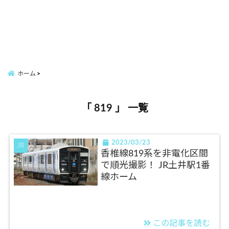
ホーム
「 819 」 一覧
2023/03/23
JR
香椎線819系を非電化区間
で順光撮影！ JR土井駅1番
線ホーム
この記事を読む