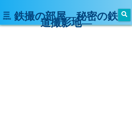
鉄撮の部屋―秘密の鉄
道撮影地―
menu